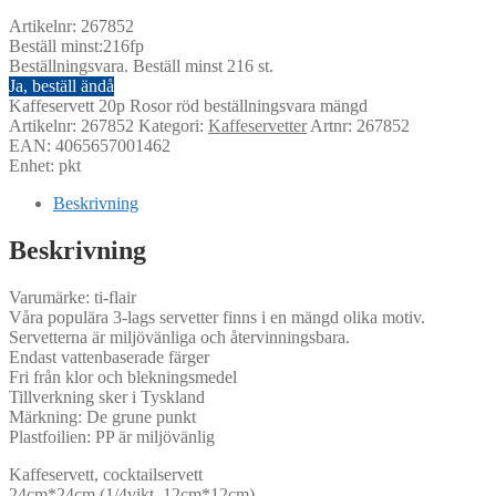
Artikelnr: 267852
Beställ minst:216fp
Beställningsvara. Beställ minst 216 st.
Ja, beställ ändå
Kaffeservett 20p Rosor röd beställningsvara mängd
Artikelnr:
267852
Kategori:
Kaffeservetter
Artnr: 267852
EAN: 4065657001462
Enhet: pkt
Beskrivning
Beskrivning
Varumärke: ti-flair
Våra populära 3-lags servetter finns i en mängd olika motiv.
Servetterna är miljövänliga och återvinningsbara.
Endast vattenbaserade färger
Fri från klor och blekningsmedel
Tillverkning sker i Tyskland
Märkning: De grune punkt
Plastfoilien: PP är miljövänlig
Kaffeservett, cocktailservett
24cm*24cm (1/4vikt, 12cm*12cm)