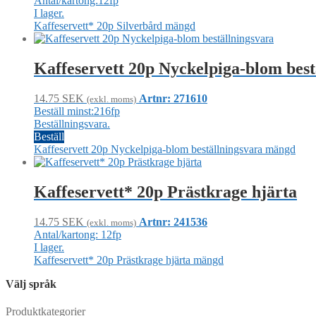
Antal/kartong:12fp
I lager.
Kaffeservett* 20p Silverbård mängd
Kaffeservett 20p Nyckelpiga-blom best
14.75
SEK
Artnr: 271610
(exkl. moms)
Beställ minst:216fp
Beställningsvara.
Beställ
Kaffeservett 20p Nyckelpiga-blom beställningsvara mängd
Kaffeservett* 20p Prästkrage hjärta
14.75
SEK
Artnr: 241536
(exkl. moms)
Antal/kartong: 12fp
I lager.
Kaffeservett* 20p Prästkrage hjärta mängd
Välj språk
Produktkategorier