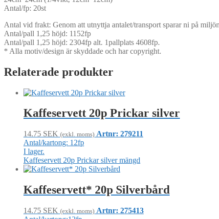
Antal/fp: 20st
Antal vid frakt: Genom att utnyttja antalet/transport sparar ni på mil
Antal/pall 1,25 höjd: 1152fp
Antal/pall 1,25 höjd: 2304fp alt. 1pallplats 4608fp.
* Alla motiv/design är skyddade och har copyright.
Relaterade produkter
Kaffeservett 20p Prickar silver
14.75
SEK
Artnr: 279211
(exkl. moms)
Antal/kartong: 12fp
I lager.
Kaffeservett 20p Prickar silver mängd
Kaffeservett* 20p Silverbård
14.75
SEK
Artnr: 275413
(exkl. moms)