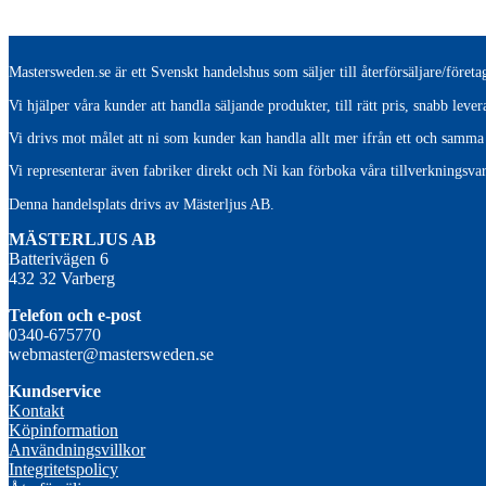
Mastersweden.se är ett Svenskt handelshus som säljer till återförsäljare/före
Vi hjälper våra kunder att handla säljande produkter, till rätt pris, snabb lev
Vi drivs mot målet att ni som kunder kan handla allt mer ifrån ett och samma 
Vi representerar även fabriker direkt och Ni kan förboka våra tillverkningsvar
Denna handelsplats drivs av Mästerljus AB.
M
ÄSTERLJUS AB
Batterivägen 6
432 32 Varberg
Telefon och e-post
0340-675770
webmaster@mastersweden.se
Kundservice
Kontakt
Köpinformation
Användningsvillkor
Integritetspolicy