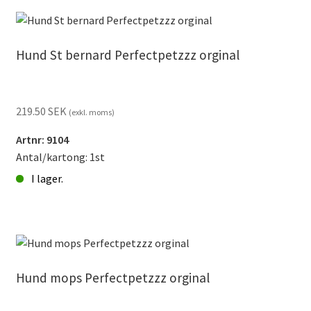
hundar
mix
liten
Hund St bernard Perfectpetzzz orginal
Perfectpetzzz*
mängd
219.50
SEK
(exkl. moms)
Artnr: 9104
Antal/kartong: 1st
I lager.
Hund
St
bernard
Perfectpetzzz
orginal
Hund mops Perfectpetzzz orginal
mängd