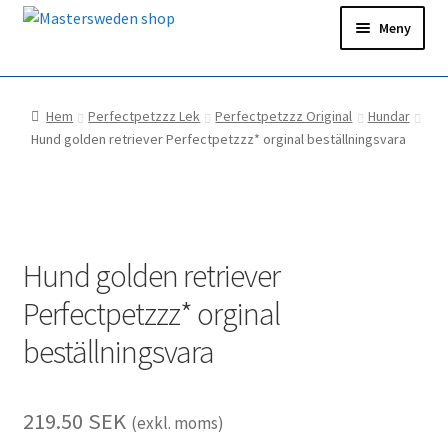
Hoppa
Hoppa
Meny
till
till
navigering
innehåll
Hem
Hem
Perfectpetzzz Lek
Perfectpetzzz Original
Hundar
Ditt konto
Hund golden retriever Perfectpetzzz* orginal beställningsvara
Snabborder
Hund golden retriever
Perfectpetzzz* orginal
beställningsvara
219.50
SEK
(exkl. moms)