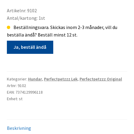
Artikelnr: 9102
Antal/kartong: 1st
Beställningsvara. Skickas inom 2-3 månader, vill du
beställa ändå? Beställ minst 12 st.
Ja, beställ ändå
Hund
golden
retriever
Kategorier:
Hundar
,
Perfectpetzzz Lek
,
Perfectpetzzz Original
Perfectpetzzz*
Artnr: 9102
orginal
EAN: 7374129996118
Enhet: st
beställningsvara
mängd
Beskrivning