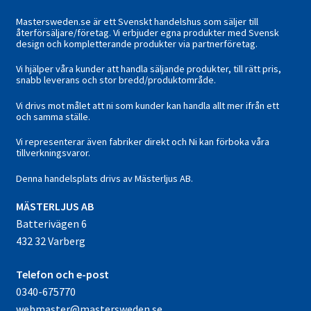
Mastersweden.se är ett Svenskt handelshus som säljer till
återförsäljare/företag. Vi erbjuder egna produkter med Svensk
design och kompletterande produkter via partnerföretag.
Vi hjälper våra kunder att handla säljande produkter, till rätt pris,
snabb leverans och stor bredd/produktområde.
Vi drivs mot målet att ni som kunder kan handla allt mer ifrån ett
och samma ställe.
Vi representerar även fabriker direkt och Ni kan förboka våra
tillverkningsvaror.
Denna handelsplats drivs av Mästerljus AB.
M
ÄSTERLJUS AB
Batterivägen 6
432 32 Varberg
Telefon och e-post
0340-675770
webmaster@mastersweden.se