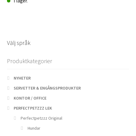
I lager.
Hund
labrador
brun
Perfectpetzzz*
orginal
Välj språk
mängd
Produktkategorier
NYHETER
SERVETTER & ENGÅNGSPRODUKTER
KONTOR / OFFICE
PERFECTPETZZZ LEK
Perfectpetzzz Original
Hundar