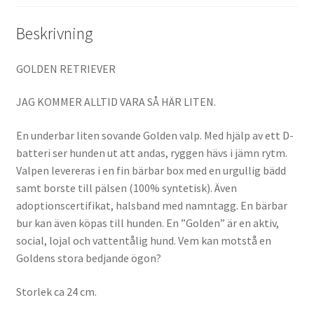
Beskrivning
GOLDEN RETRIEVER
JAG KOMMER ALLTID VARA SÅ HÄR LITEN.
En underbar liten sovande Golden valp. Med hjälp av ett D-
batteri ser hunden ut att andas, ryggen hävs i jämn rytm.
Valpen levereras i en fin bärbar box med en urgullig bädd
samt borste till pälsen (100% syntetisk). Även
adoptionscertifikat, halsband med namntagg. En bärbar
bur kan även köpas till hunden. En ”Golden” är en aktiv,
social, lojal och vattentålig hund. Vem kan motstå en
Goldens stora bedjande ögon?
Storlek ca 24 cm.