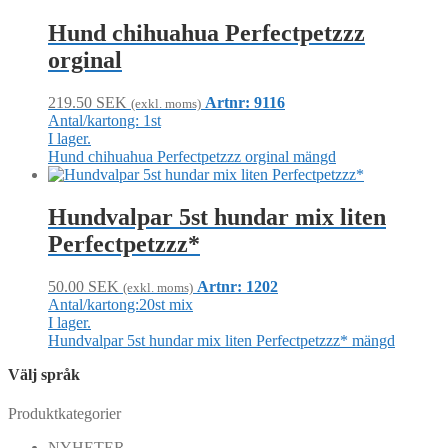
Hund chihuahua Perfectpetzzz
orginal
219.50
SEK
Artnr: 9116
(exkl. moms)
Antal/kartong: 1st
I lager.
Hund chihuahua Perfectpetzzz orginal mängd
Hundvalpar 5st hundar mix liten
Perfectpetzzz*
50.00
SEK
Artnr: 1202
(exkl. moms)
Antal/kartong:20st mix
I lager.
Hundvalpar 5st hundar mix liten Perfectpetzzz* mängd
Välj språk
Produktkategorier
NYHETER