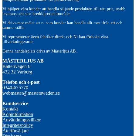
Vi hjälper våra kunder att handla säljande produkter, till rätt pris, snabb
leverans och stor bredd/produktområde.
Vi drivs mot målet att ni som kunder kan handla allt mer ifrån ett och
samma ställe.
Vi representerar även fabriker direkt och Ni kan förboka våra
tillverkningsvaror.
Denna handelsplats drivs av Mästerljus AB.
M
ÄSTERLJUS AB
Batterivägen 6
432 32 Varberg
Telefon och e-post
0340-675770
webmaster@mastersweden.se
Kundservice
Kontakt
Köpinformation
Användningsvillkor
Integritetspolicy
Återförsäljare