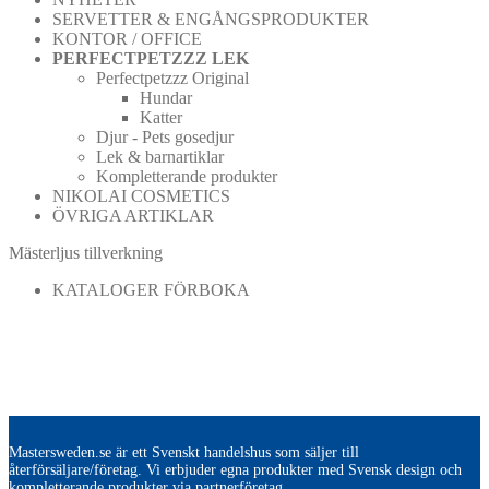
SERVETTER & ENGÅNGSPRODUKTER
KONTOR / OFFICE
PERFECTPETZZZ LEK
Perfectpetzzz Original
Hundar
Katter
Djur - Pets gosedjur
Lek & barnartiklar
Kompletterande produkter
NIKOLAI COSMETICS
ÖVRIGA ARTIKLAR
Mästerljus tillverkning
KATALOGER FÖRBOKA
Mastersweden.se är ett Svenskt handelshus som säljer till
återförsäljare/företag. Vi erbjuder egna produkter med Svensk design och
kompletterande produkter via partnerföretag.