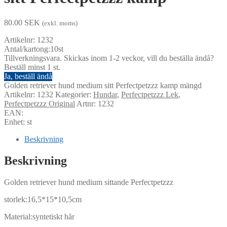
80.00
SEK
(exkl. moms)
Artikelnr: 1232
Antal/kartong:10st
Tillverkningsvara. Skickas inom 1-2 veckor, vill du beställa ändå?
Beställ minst 1 st.
Ja, beställ ändå
Golden retriever hund medium sitt Perfectpetzzz kamp mängd
Artikelnr:
1232
Kategorier:
Hundar
,
Perfectpetzzz Lek
,
Perfectpetzzz Original
Artnr: 1232
EAN:
Enhet: st
Beskrivning
Beskrivning
Golden retriever hund medium sittande Perfectpetzzz
storlek:16,5*15*10,5cm
Material:syntetiskt hår