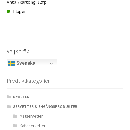
Antal/kartong: 12fp
I lager.
Matservett*
20p
Svamp
kottar
Höst
Välj språk
mängd
Svenska
Produktkategorier
NYHETER
SERVETTER & ENGÅNGSPRODUKTER
Matservetter
Kaffeservetter