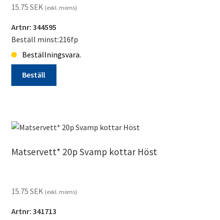
15.75
SEK
(exkl. moms)
Artnr: 344595
Beställ minst:216fp
Beställningsvara.
Beställ
Matservett
20p
Lavendel
beställningsvara
mängd
Matservett* 20p Svamp kottar Höst
15.75
SEK
(exkl. moms)
Artnr: 341713