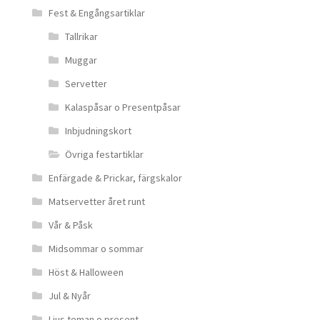
Fest & Engångsartiklar
Tallrikar
Muggar
Servetter
Kalaspåsar o Presentpåsar
Inbjudningskort
Övriga festartiklar
Enfärgade & Prickar, färgskalor
Matservetter året runt
Vår & Påsk
Midsommar o sommar
Höst & Halloween
Jul & Nyår
Ljus teman o present