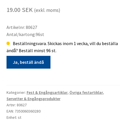
19.00
SEK
(exkl. moms)
Artikelnr: 80627
Antal/kartong:96st
Beställningsvara. Skickas inom 1 vecka, vill du beställa
ändå? Beställ minst 96 st.
Ja, beställ ändå
Folieballong
88cm
m
Kategorier:
Fest & Engångsartiklar
,
Övriga festartiklar
,
sugrör
Servetter & Engångsprodukter
Silver
Artnr: 80627
EAN: 7350060360280
6
Enhet: st
beställningsvara
mängd