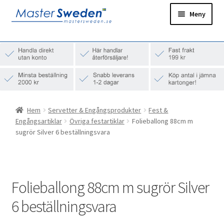
Hoppa
Hoppa
Meny
till
till
navigering
innehåll
Hem
Ditt konto
Snabborder
Hem
Servetter & Engångsprodukter
Fest &
Engångsartiklar
Övriga festartiklar
Folieballong 88cm m
sugrör Silver 6 beställningsvara
Folieballong 88cm m sugrör Silver
6 beställningsvara