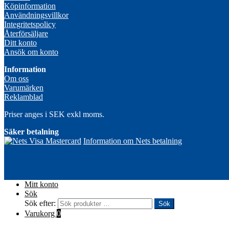
Köpinformation
Användningsvillkor
Integritetspolicy
Återförsäljare
Ditt konto
Ansök om konto
Information
Om oss
Varumärken
Reklamblad
Priser anges i SEK exkl moms.
Säker betalning
Information om Nets betalning
Mitt konto
Sök
Sök efter:
Sök
Varukorg
0