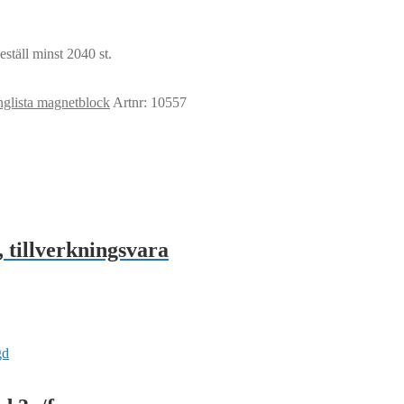
ställ minst 2040 st.
glista magnetblock
Artnr: 10557
tillverkningsvara
gd