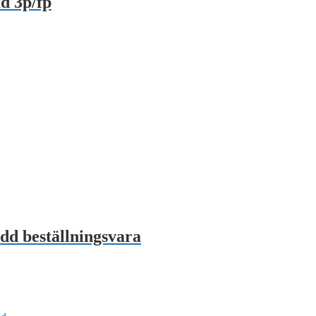
 3p/fp
d beställningsvara