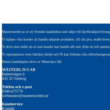
Mastersweden.se är ett Svenskt handelshus som säljer till återförsäljare/före
Vi hjälper våra kunder att handla säljande produkter, till rätt pris, snabb lev
Vi drivs mot målet att ni som kunder kan handla allt mer ifrån ett och samma 
Vi representerar även fabriker direkt och Ni kan förboka våra tillverkningsvar
Denna handelsplats drivs av Mästerljus AB.
M
ÄSTERLJUS AB
Batterivägen 6
432 32 Varberg
Telefon och e-post
0340-675770
webmaster@mastersweden.se
Kundservice
Kontakt