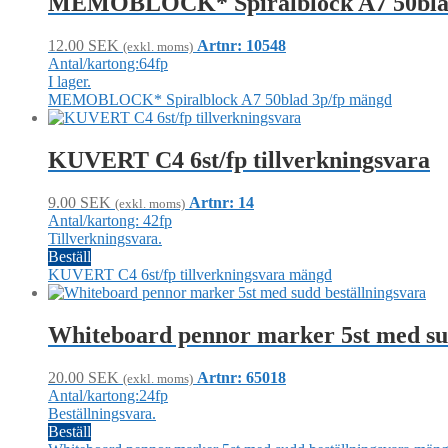
MEMOBLOCK* Spiralblock A7 50blad
12.00
SEK
Artnr: 10548
(exkl. moms)
Antal/kartong:64fp
I lager.
MEMOBLOCK* Spiralblock A7 50blad 3p/fp mängd
KUVERT C4 6st/fp tillverkningsvara
9.00
SEK
Artnr: 14
(exkl. moms)
Antal/kartong: 42fp
Tillverkningsvara.
Beställ
KUVERT C4 6st/fp tillverkningsvara mängd
Whiteboard pennor marker 5st med sud
20.00
SEK
Artnr: 65018
(exkl. moms)
Antal/kartong:24fp
Beställningsvara.
Beställ