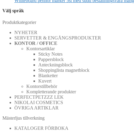
Whiteboard pennor marker 5st med sudd beställningsvara män
Välj språk
Produktkategorier
NYHETER
SERVETTER & ENGÅNGSPRODUKTER
KONTOR / OFFICE
Kontorsartiklar
Sticky Notes
Pappersblock
Anteckningsblock
Shoppinglista magnetblock
Blanketter
Kuvert
Kontorstillbehör
Kompletterande produkter
PERFECTPETZZZ LEK
NIKOLAI COSMETICS
ÖVRIGA ARTIKLAR
Mästerljus tillverkning
KATALOGER FÖRBOKA